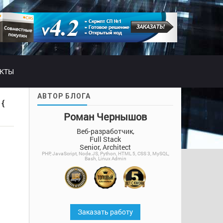
АКТЫ
АВТОР БЛОГА
 {
Роман Чернышов
Веб-разработчик,
Full Stack
Senior, Architect
PHP, JavaScript, Node.JS, Python, HTML 5, CSS 3, MySQL,
Bash, Linux Admin
Заказать работу