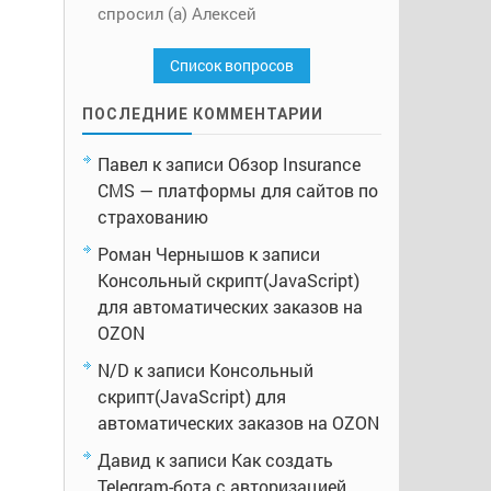
спросил (а) Алексей
Список вопросов
ПОСЛЕДНИЕ КОММЕНТАРИИ
Павел
к записи
Обзор Insurance
CMS — платформы для сайтов по
страхованию
Роман Чернышов
к записи
Консольный скрипт(JavaScript)
для автоматических заказов на
OZON
N/D
к записи
Консольный
скрипт(JavaScript) для
автоматических заказов на OZON
Давид
к записи
Как создать
Telegram-бота с авторизацией