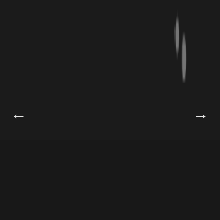
←
→
ATTENTION