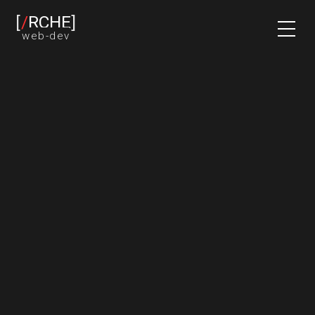
[
/
RCHE
]
web-dev