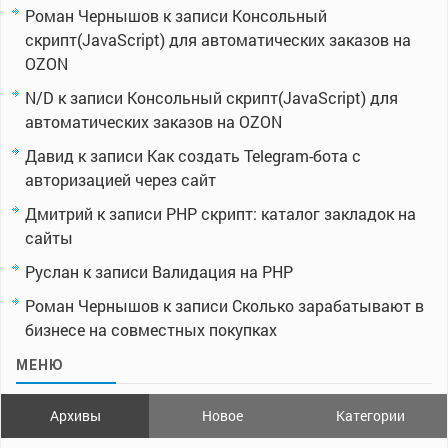
Роман Чернышов
к записи
Консольный
скрипт(JavaScript) для автоматических заказов на
OZON
N/D
к записи
Консольный скрипт(JavaScript) для
автоматических заказов на OZON
Давид
к записи
Как создать Telegram-бота с
авторизацией через сайт
Дмитрий
к записи
PHP скрипт: каталог закладок на
сайты
Руслан
к записи
Валидация на PHP
Роман Чернышов
к записи
Сколько зарабатывают в
бизнесе на совместных покупках
МЕНЮ
Архивы
Новое
Категории