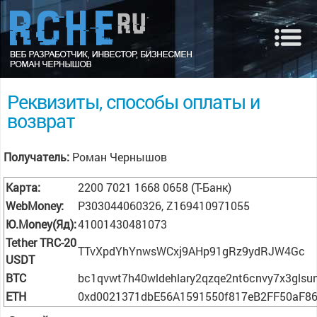
Реквизиты, способы оплаты и
возврат
Получатель:
Роман Чернышов
Карта:
2200 7021 1668 0658 (Т-Банк)
WebMoney:
P303044060326, Z169410971055
Ю.Money(Яд):
41001430481073
Tether TRC-20
TTvXpdYhYnwsWCxj9AHp91gRz9ydRJW4Gc
USDT
BTC
bc1qvwt7h40wldehlary2qzqe2nt6cnvy7x3glsu
ETH
0xd0021371dbE56A1591550f817eB2FF50aF8