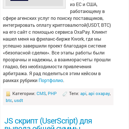
из ЕС и США,
работающему в
сфере агенских услуг по поиску поставщиков,
интегрировать оплату криптовалютой(USDT, BTC)
на его сайт с помощью сервиса OxaPay. Клиент
нашел меня на фриланс-бирже Kwork, где мы
успешно завершили проект благодаря системе
«безопасной сделки». Все этапы работы были
прозрачны и надежны, а взаиморасчеты прошли
гладко, без необходимости привлечения
арбитража. Я рад поделиться этим кейсом в
рамках рубрики
Портфолио
.
Категории:
CMS
,
PHP
Теги:
api
,
api oxapay
,
btc
,
usdt
JS скрипт (UserScript) для
вывода общей суммы