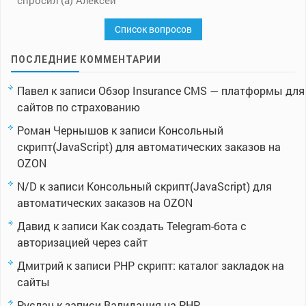
спросил (а) Алексей
Список вопросов
ПОСЛЕДНИЕ КОММЕНТАРИИ
Павел
к записи
Обзор Insurance CMS — платформы для
сайтов по страхованию
Роман Чернышов
к записи
Консольный
скрипт(JavaScript) для автоматических заказов на
OZON
N/D
к записи
Консольный скрипт(JavaScript) для
автоматических заказов на OZON
Давид
к записи
Как создать Telegram-бота с
авторизацией через сайт
Дмитрий
к записи
PHP скрипт: каталог закладок на
сайты
Руслан
к записи
Валидация на PHP