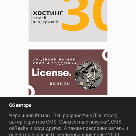
Об авторе
Чернышов Роман - Веб разработчик (Full stack),
автор скриптов CMS "Совместные покупки", CMS
osRealty и ряда других. А также предприниматель и
инвестор в сфере IT, реализовавший более 2000