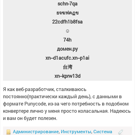
schn-7qa
ยจฆฟคฏข
22cdfh1b8fsa
☺
74h
домен.ру
xn--d1acufc.xn--p1ai
台湾
xn--kprw13d
Я как веб-разработчик, сталкиваюсь
постоянно(практически каждый день), с данными в
формате Punycode, из-за чего потребность в подобном
конвертере лично у меня просто коласальная. Надеюсь
и вам он будет полезен.
Администрирование
,
Инструменты
,
Система