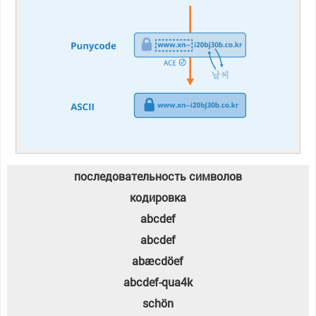
последовательность символов
кодировка
abcdef
abcdef
abæcdöef
abcdef-qua4k
schön