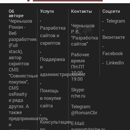
Об
Услуги
Контакты
Соцсети
авторе
Чернышов
Telegram
Чернышов
Роман -
Разработка
Р. В.
Веб
сайтов и
Вконтакте
"Разработка
разработчик
скриптов
сайтов"
(Full
stack),
Facebook
Рабочее
автор
Поддержка
время
LinkedIn
скриптов
и
ПН-ПТ
CMS
10:00 -
администрирование
"Совместные
19:00
покупки",
CMS
Skype:
Помощь
osRealty
rche.ru
в покупке
и ряда
сайта
других. А
Telegram:
также
@RomanCbr
предприниматель
Консультации
E-Mail:
и
по
support@rche.ru