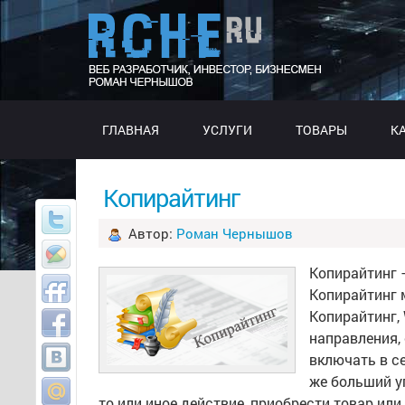
ГЛАВНАЯ
УСЛУГИ
ТОВАРЫ
К
Копирайтинг
Автор:
Роман Чернышов
Копирайтинг 
Копирайтинг 
Копирайтинг,
направления,
включать в с
же больший у
то или иное действие, приобрести товар или 