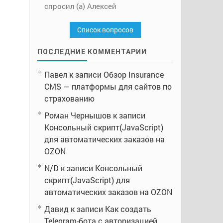
спросил (а) Алексей
Список вопросов
ПОСЛЕДНИЕ КОММЕНТАРИИ
Павел
к записи
Обзор Insurance
CMS — платформы для сайтов по
страхованию
Роман Чернышов
к записи
Консольный скрипт(JavaScript)
для автоматических заказов на
OZON
N/D
к записи
Консольный
скрипт(JavaScript) для
автоматических заказов на OZON
Давид
к записи
Как создать
Telegram-бота с авторизацией