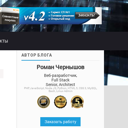
АКТЫ
АВТОР БЛОГА
Роман Чернышов
Веб-разработчик,
Full Stack
Senior, Architect
PHP, JavaScript, Node.JS, Python, HTML 5, CSS 3, MySQL,
Bash, Linux Admin
ь
Заказать работу