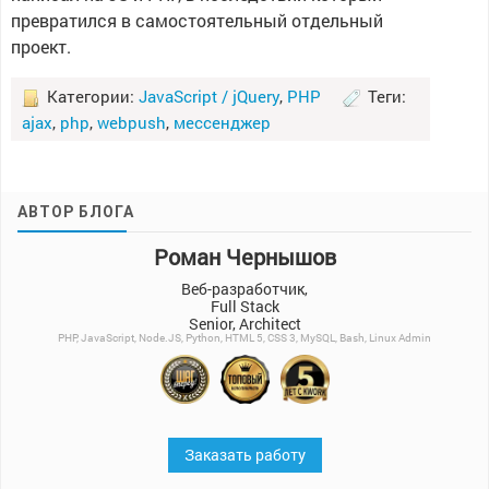
превратился в самостоятельный отдельный
проект.
Категории:
JavaScript / jQuery
,
PHP
Теги:
ajax
,
php
,
webpush
,
мессенджер
АВТОР БЛОГА
Роман Чернышов
Веб-разработчик,
Full Stack
Senior, Architect
PHP, JavaScript, Node.JS, Python, HTML 5, CSS 3, MySQL, Bash, Linux Admin
Заказать работу