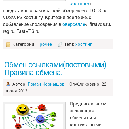
хостингу
«,
представляю вам краткий обзор моего ТОП3 по
VDS\VPS хостингу. Критерии все те же, с
добавление «подозрения в
оверселле
«: firstvds.ru,
reg.ru, FastVPS.ru
Категории:
Прочее
Теги:
хостинг
Обмен ссылками(постовыми).
Правила обмена.
Автор:
Роман Чернышов
Опубликовано: 22
июня 2013
Предлагаю всем
желающим
обменяться
контекстными