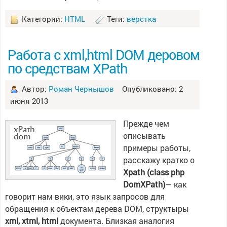
Категории:
HTML
Теги:
верстка
Работа с xml,html DOM деровом
по средствам XPath
Автор:
Роман Чернышов
Опубликовано: 2
июня 2013
Прежде чем
описывать
примеры работы,
расскажу кратко о
Xpath (class php
DomXPath)
— как
говорит нам вики, это язык запросов для
обращения к объектам дерева DOM, структыры
xml, xtml, html
документа. Близкая аналогия