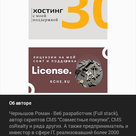
Об авторе
Чернышов Роман - Веб разработчик (Full stack),
автор скриптов CMS "Совместные покупки", CMS
osRealty и ряда других. А также предприниматель и
инвестор в сфере IT, реализовавший более 2000