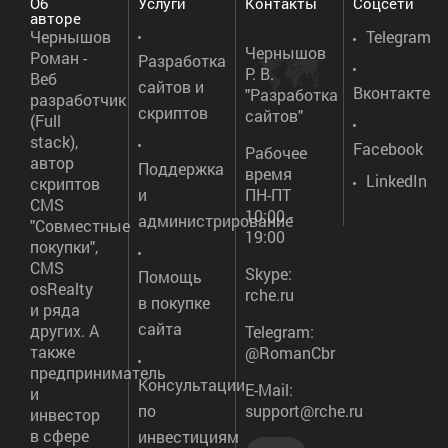
Об
Услуги
Контакты
Соцсети
авторе
Чернышов
Telegram
Чернышов
Роман -
Разработка
Р. В.
Веб
сайтов и
Вконтакте
"Разработка
разработчик
скриптов
сайтов"
(Full
stack),
Facebook
Рабочее
автор
Поддержка
время
LinkedIn
скриптов
и
ПН-ПТ
CMS
10:00 -
администрирование
"Совместные
19:00
покупки",
CMS
Skype:
Помощь
osRealty
rche.ru
в покупке
и ряда
сайта
других. А
Telegram:
также
@RomanCbr
предприниматель
Консультации
E-Mail:
и
по
support@rche.ru
инвестор
в сфере
инвестициям