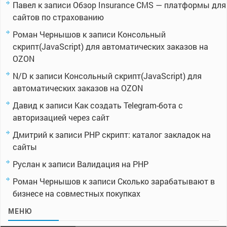
Павел
к записи
Обзор Insurance CMS — платформы для
сайтов по страхованию
Роман Чернышов
к записи
Консольный
скрипт(JavaScript) для автоматических заказов на
OZON
N/D
к записи
Консольный скрипт(JavaScript) для
автоматических заказов на OZON
Давид
к записи
Как создать Telegram-бота с
авторизацией через сайт
Дмитрий
к записи
PHP скрипт: каталог закладок на
сайты
Руслан
к записи
Валидация на PHP
Роман Чернышов
к записи
Сколько зарабатывают в
бизнесе на совместных покупках
МЕНЮ