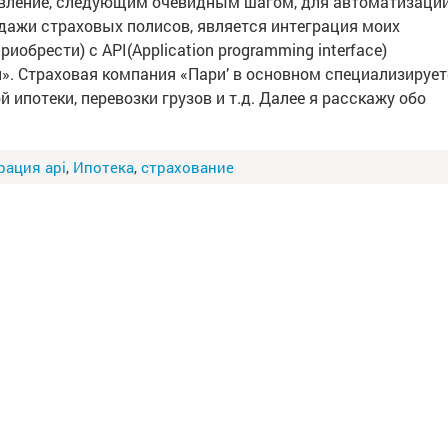
вление, следующим очевидным шагом, для автоматизаци
дажи страховых полисов, является интеграция моих
брести) с API(Application programming interface)
и». Страховая компания «Пари’ в основном специализируе
й ипотеки, перевозки грузов и т.д. Далее я расскажу обо
рация api
,
Ипотека
,
страхование