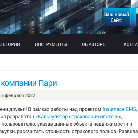
АТЕГОРИИ
ИНСТРУМЕНТЫ
ОБ АВТОРЕ
КОНТ
й компании Пари
5 февраля 2022
ени друзья! В рамках работы над проектом
Insurnace CMS
,
ыл разработан «
Калькулятор страхования ипотеки
«,
пользователю, указав данные объекта недвижимости и
покупки, рассчитать стоимость страхового полиса. Развив