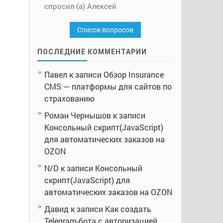
спросил (а) Алексей
Список вопросов
ПОСЛЕДНИЕ КОММЕНТАРИИ
Павел
к записи
Обзор Insurance
CMS — платформы для сайтов по
страхованию
Роман Чернышов
к записи
Консольный скрипт(JavaScript)
для автоматических заказов на
OZON
N/D
к записи
Консольный
скрипт(JavaScript) для
автоматических заказов на OZON
Давид
к записи
Как создать
Telegram-бота с авторизацией