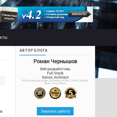
АКТЫ
АВТОР БЛОГА
Роман Чернышов
Веб-разработчик,
Full Stack
Senior, Architect
PHP, JavaScript, Node.JS, Python, HTML 5, CSS 3, MySQL,
Bash, Linux Admin
ая
Заказать работу