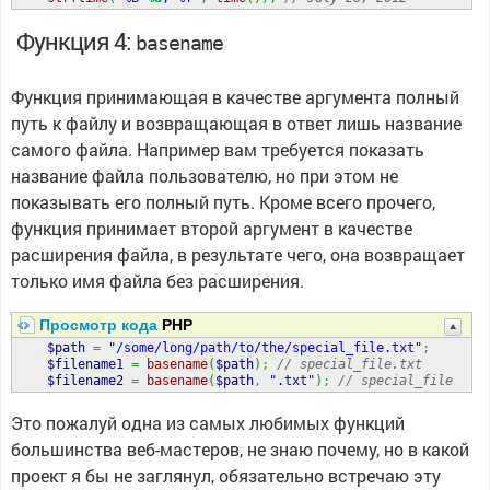
Функция 4:
basename
Функция принимающая в качестве аргумента полный
путь к файлу и возвращающая в ответ лишь название
самого файла. Например вам требуется показать
название файла пользователю, но при этом не
показывать его полный путь. Кроме всего прочего,
функция принимает второй аргумент в качестве
расширения файла, в результате чего, она возвращает
только имя файла без расширения.
Просмотр кода
PHP
$path
=
"/some/long/path/to/the/special_file.txt"
;
$filename1
=
basename
(
$path
)
;
// special_file.txt  
$filename2
=
basename
(
$path
,
".txt"
)
;
// special_file
Это пожалуй одна из самых любимых функций
большинства веб-мастеров, не знаю почему, но в какой
проект я бы не заглянул, обязательно встречаю эту