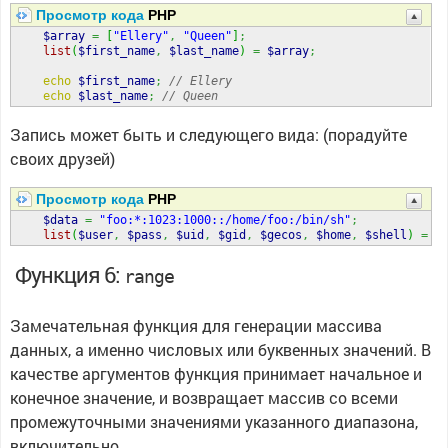
Просмотр кода
PHP
$array
=
[
"Ellery"
,
"Queen"
]
;
list
(
$first_name
,
$last_name
)
=
$array
;
echo
$first_name
;
// Ellery  
echo
$last_name
;
// Queen
Запись может быть и следующего вида: (порадуйте
своих друзей)
Просмотр кода
PHP
$data
=
"foo:*:1023:1000::/home/foo:/bin/sh"
;
list
(
$user
,
$pass
,
$uid
,
$gid
,
$gecos
,
$home
,
$shell
)
=
e
Функция 6:
range
Замечательная функция для генерации массива
данных, а именно числовых или буквенных значений. В
качестве аргументов функция принимает начальное и
конечное значение, и возвращает массив со всеми
промежуточными значениями указанного диапазона,
включительно.