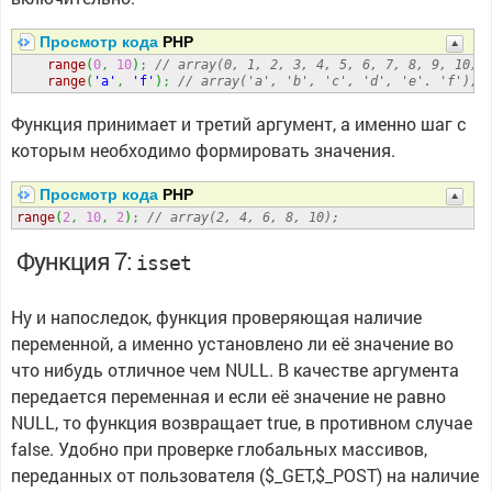
Просмотр кода
PHP
range
(
0
,
10
)
;
// array(0, 1, 2, 3, 4, 5, 6, 7, 8, 9, 10) 
range
(
'a'
,
'f'
)
;
// array('a', 'b', 'c', 'd', 'e'. 'f');
Функция принимает и третий аргумент, а именно шаг с
которым необходимо формировать значения.
Просмотр кода
PHP
range
(
2
,
10
,
2
)
;
// array(2, 4, 6, 8, 10);
Функция 7:
isset
Ну и напоследок, функция проверяющая наличие
переменной, а именно установлено ли её значение во
что нибудь отличное чем NULL. В качестве аргумента
передается переменная и если её значение не равно
NULL, то функция возвращает true, в противном случае
false. Удобно при проверке глобальных массивов,
переданных от пользователя ($_GET,$_POST) на наличие