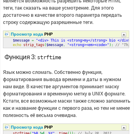
является возможность разрешить некоторые HTML
теги, так сказать на ваше усмотрение. Для этого
достаточно в качестве второго параметра передать
строку содержащую разрешенные теги.
Просмотр кода
PHP
$message
=
"<div> This is <strong>my</strong> bio </div>"
echo
strip_tags
(
$message
,
"<strong><em><code>"
)
;
// "This
Функция 3:
strftime
Язык можно сломать. Собственно функция,
форматирования вывода времени и даты в нужном
нам виде. В качестве аргументов принимает маску
форматирования и временную метку в UNIX формате.
Кстати, все возможные маски также сложно запомнить
как и название функции с первого раза, но тем не менее
полезность её весьма очевидна.
Просмотр кода
PHP
strftime
(
"%B 
%d
, %Y"
,
time
(
)
)
;
// July 28, 2012