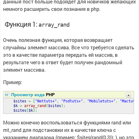
данный пост больше подойдет для новичков желающих
немного расширить свои познания в php.
Функция 1:
array_rand
Очень полезная функция, которая возвращает
случайны элемент массива. Все что требуется сделать
это в качестве параметра передать ей массив, в
результате чего в ответ будет получен рандомный
элемент массива.
Пример:
Просмотр кода
PHP
$sites
=
[
"Nettuts+"
,
"Psdtuts+"
,
"Mobiletuts+"
,
"Mactuts
$k
=
array_rand
(
$sites
)
;
$sites
[
$k
]
;
Можно конечно воспользоваться функциями rand или
mt_rand для подстановки их в качестве ключа с
указанием диапазона (пример: $sites(rand(0,3)); ), но это