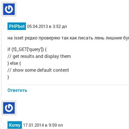
PHPbot
05.04.2013 в 3:52 дп
на isset редко проверяю так как писать лень лишние бу
if (!$_GET[‘query’]) {
// get results and display them
} else {
// show some default content
}
Ответить
Korey
17.01.2014 в 9:59 пп