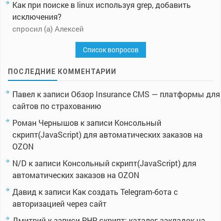
Как при поиске в linux используя grep, добавить
исключения?
спросил (а) Алексей
Список вопросов
ПОСЛЕДНИЕ КОММЕНТАРИИ
Павел
к записи
Обзор Insurance CMS — платформы для
сайтов по страхованию
Роман Чернышов
к записи
Консольный
скрипт(JavaScript) для автоматических заказов на
OZON
N/D
к записи
Консольный скрипт(JavaScript) для
автоматических заказов на OZON
Давид
к записи
Как создать Telegram-бота с
авторизацией через сайт
Дмитрий
к записи
PHP скрипт: каталог закладок на