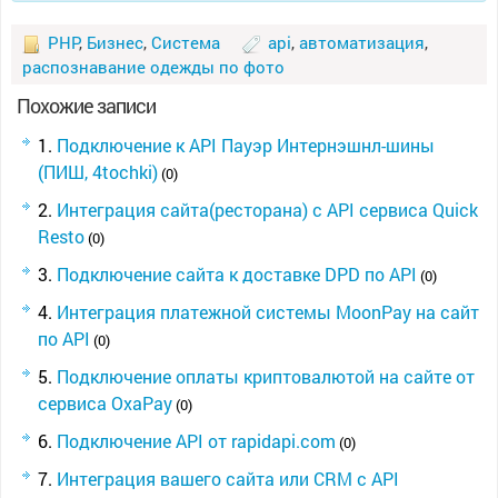
PHP
,
Бизнес
,
Система
api
,
автоматизация
,
распознавание одежды по фото
Похожие записи
Подключение к API Пауэр Интернэшнл-шины
(ПИШ, 4tochki)
(0)
Интеграция сайта(ресторана) с API сервиса Quick
Resto
(0)
Подключение сайта к доставке DPD по API
(0)
Интеграция платежной системы MoonPay на сайт
по API
(0)
Подключение оплаты криптовалютой на сайте от
сервиса OxaPay
(0)
Подключение API от rapidapi.com
(0)
Интеграция вашего сайта или CRM с API