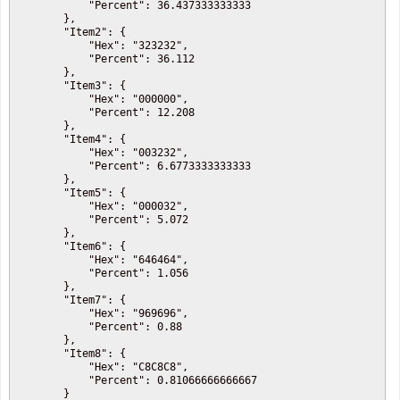
            "Percent": 36.437333333333

        },

        "Item2": {

            "Hex": "323232",

            "Percent": 36.112

        },

        "Item3": {

            "Hex": "000000",

            "Percent": 12.208

        },

        "Item4": {

            "Hex": "003232",

            "Percent": 6.6773333333333

        },

        "Item5": {

            "Hex": "000032",

            "Percent": 5.072

        },

        "Item6": {

            "Hex": "646464",

            "Percent": 1.056

        },

        "Item7": {

            "Hex": "969696",

            "Percent": 0.88

        },

        "Item8": {

            "Hex": "C8C8C8",

            "Percent": 0.81066666666667

        }
