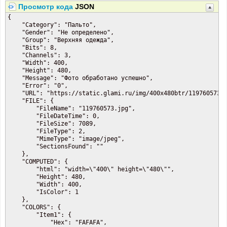
Просмотр кода
JSON
{

    "Category": "Пальто",

    "Gender": "Не определено",

    "Group": "Верхняя одежда",

    "Bits": 8,

    "Channels": 3,

    "Width": 400,

    "Height": 480,

    "Message": "Фото обработано успешно",

    "Error": "0",

    "URL": "https://static.glami.ru/img/400x480btr/119760573.j
    "FILE": {

        "FileName": "119760573.jpg",

        "FileDateTime": 0,

        "FileSize": 7089,

        "FileType": 2,

        "MimeType": "image/jpeg",

        "SectionsFound": ""

    },

    "COMPUTED": {

        "html": "width=\"400\" height=\"480\"",

        "Height": 480,

        "Width": 400,

        "IsColor": 1

    },

    "COLORS": {

        "Item1": {

            "Hex": "FAFAFA",
