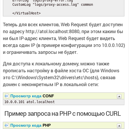
    ErrorLog "logs/proxy-error.log"

    CustomLog "logs/proxy-access.log" common

    </VirtualHost>
Теперь для всех клиентов, Web Request будет доступен
по адресу http://atol.localhost:8080, при этом каким бы
ни был IP-адрес клиента, Web Request будет видеть
всегда один IP (в примере конфигурации это 10.0.0.102)
и ограничивать запросы не будет.
Для доступа к локальному домену, можно также
прописать настройку в файле хоста ОС (для Windows
это C:\Windows\System32\drivers\etc\hosts), связав
домен с неконкретным IP в локальной сети:
Просмотр кода
CONF
10.0.0.101 atol.localhost
Пример запроса на PHP с помощью CURL
Просмотр кода
PHP