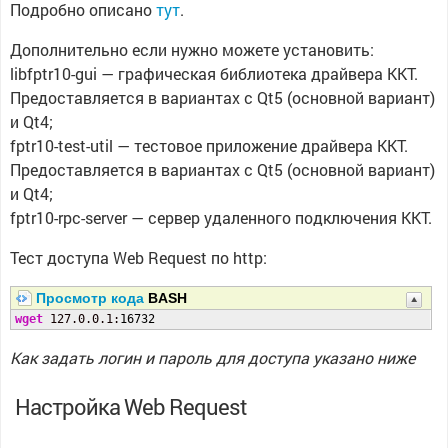
Подробно описано
тут
.
Дополнительно если нужно можете установить:
libfptr10-gui — графическая библиотека драйвера ККТ.
Предоставляется в вариантах с Qt5 (основной вариант)
и Qt4;
fptr10-test-util — тестовое приложение драйвера ККТ.
Предоставляется в вариантах с Qt5 (основной вариант)
и Qt4;
fptr10-rpc-server — сервер удаленного подключения ККТ.
Тест доступа Web Request по http:
Просмотр кода
BASH
wget
 127.0.0.1:
16732
Как задать логин и пароль для доступа указано ниже
Настройка Web Request