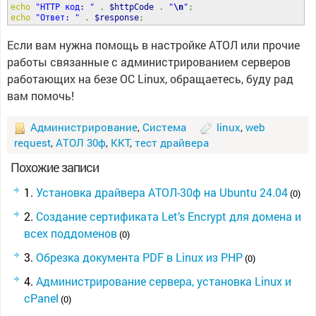
echo
"HTTP код: "
.
$httpCode
.
"
\n
"
;
echo
"Ответ: "
.
$response
;
Если вам нужна помощь в настройке АТОЛ или прочие
работы связанные с администрированием серверов
работающих на безе ОС Linux, обращаетесь, буду рад
вам помочь!
Администрирование
,
Система
linux
,
web
request
,
АТОЛ 30ф
,
ККТ
,
тест драйвера
Похожие записи
Установка драйвера АТОЛ-30ф на Ubuntu 24.04
(0)
Создание сертификата Let’s Encrypt для домена и
всех поддоменов
(0)
Обрезка документа PDF в Linux из PHP
(0)
Администрирование сервера, установка Linux и
cPanel
(0)