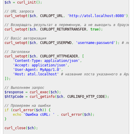
$ch
=
curl_init
(
)
;
// URL запроса
curl_setopt
(
$ch
,
 CURLOPT_URL
,
'http://atol.localhost:8080'
)
;
// Возвращать результат в переменную, а не выводить в браузер
curl_setopt
(
$ch
,
 CURLOPT_RETURNTRANSFER
,
true
)
;
// Basic авторизация
curl_setopt
(
$ch
,
 CURLOPT_USERPWD
,
'username:password'
)
;
// Заголовки
curl_setopt
(
$ch
,
 CURLOPT_HTTPHEADER
,
[
'Content-Type: application/json'
,
'Accept: application/json'
,
'User-Agent: MyApp/1.0'
,
'Host: atol.localhost'
]
)
;
// Выполняем запрос
$response
=
curl_exec
(
$ch
)
;
$httpCode
=
curl_getinfo
(
$ch
,
 CURLINFO_HTTP_CODE
)
;
// Проверяем на ошибки
if
(
curl_error
(
$ch
)
)
{
echo
'Ошибка cURL: '
.
curl_error
(
$ch
)
;
}
curl_close
(
$ch
)
;