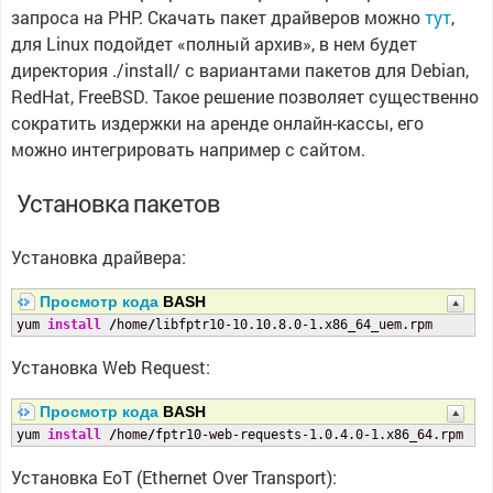
запроса на PHP. Скачать пакет драйверов можно
тут
,
для Linux подойдет «полный архив», в нем будет
директория ./install/ с вариантами пакетов для Debian,
RedHat, FreeBSD. Такое решение позволяет существенно
сократить издержки на аренде онлайн-кассы, его
можно интегрировать например с сайтом.
Установка пакетов
Установка драйвера:
Просмотр кода
BASH
yum 
install
/
home
/
libfptr10-10.10.8.0-
1
.x86_64_uem.rpm
Установка Web Request:
Просмотр кода
BASH
yum 
install
/
home
/
fptr10-web-requests-1.0.4.0-
1
.x86_64.rpm
Установка EoT (Ethernet Over Transport):