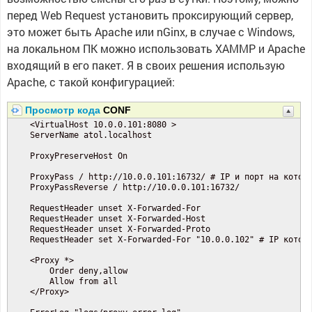
перед Web Request установить проксирующий сервер,
это может быть Apache или nGinx, в случае с Windows,
на локальном ПК можно использовать XAMMP и Apache
входящий в его пакет. Я в своих решения использую
Apache, с такой конфигурацией:
Просмотр кода
CONF
    <VirtualHost 10.0.0.101:8080 >

    ServerName atol.localhost

    ProxyPreserveHost On

    ProxyPass / http://10.0.0.101:16732/ # IP и порт на которо
    ProxyPassReverse / http://10.0.0.101:16732/

    RequestHeader unset X-Forwarded-For

    RequestHeader unset X-Forwarded-Host

    RequestHeader unset X-Forwarded-Proto

    RequestHeader set X-Forwarded-For "10.0.0.102" # IP которы
    <Proxy *>

        Order deny,allow

        Allow from all

    </Proxy>
