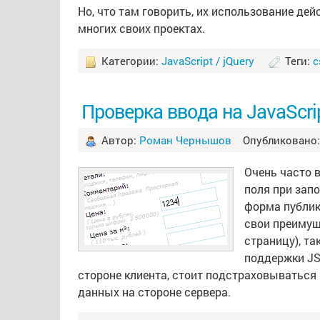
Но, что там говорить, их использование де
многих своих проектах.
Категории:
JavaScript / jQuery
Теги:
c
Проверка ввода на JavaScri
Автор:
Роман Чернышов
Опубликовано: 
Очень часто 
поля при зап
форма публик
свои преимущ
страницу), та
поддержки JS
стороне клиента, стоит подстраховыватьс
данных на стороне сервера.