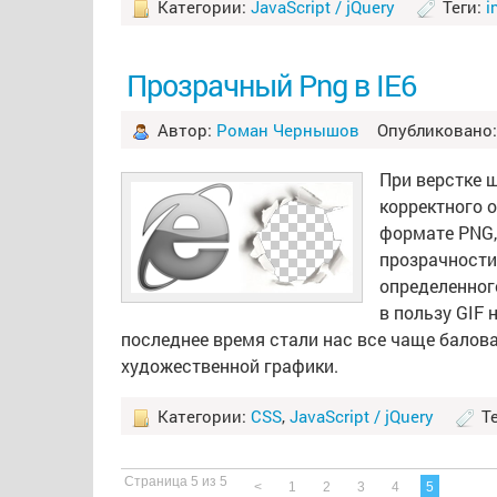
Категории:
JavaScript / jQuery
Теги:
i
Прозрачный Png в IE6
Автор:
Роман Чернышов
Опубликовано: 
При верстке 
корректного 
формате PNG,
прозрачности
определенног
в пользу GIF 
последнее время стали нас все чаще бало
художественной графики.
Категории:
CSS
,
JavaScript / jQuery
Те
Страница 5 из 5
<
1
2
3
4
5