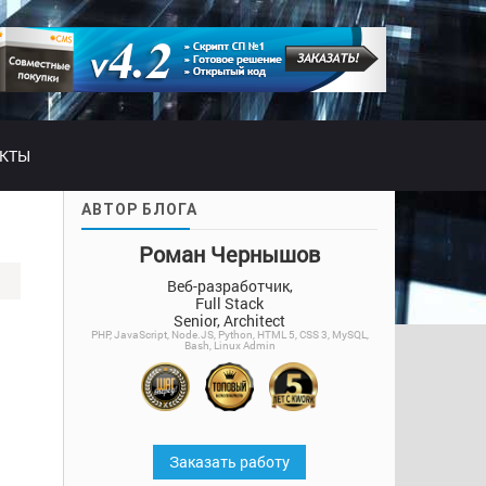
АКТЫ
АВТОР БЛОГА
Роман Чернышов
Веб-разработчик,
Full Stack
Senior, Architect
PHP, JavaScript, Node.JS, Python, HTML 5, CSS 3, MySQL,
Bash, Linux Admin
Заказать работу