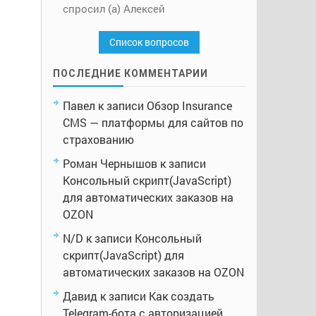
спросил (а) Алексей
Список вопросов
ПОСЛЕДНИЕ КОММЕНТАРИИ
Павел
к записи
Обзор Insurance
CMS — платформы для сайтов по
страхованию
Роман Чернышов
к записи
Консольный скрипт(JavaScript)
для автоматических заказов на
OZON
N/D
к записи
Консольный
скрипт(JavaScript) для
автоматических заказов на OZON
Давид
к записи
Как создать
Telegram-бота с авторизацией