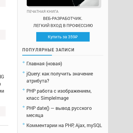
ПЕЧАТНАЯ КНИГА
ВЕБ-РАЗРАБОТЧИК.
ЛЕГКИЙ ВХОД В ПРОФЕССИЮ
Купить за 359₽
ПОПУЛЯРНЫЕ ЗАПИСИ
Главная (новая)
jQuery: как получить значение
NG
атрибута?
в
PHP работа с изображением,
ми
класс SimpleImage
PHP date() — вывод русского
месяца
Комментарии на PHP, Ajax, mySQL