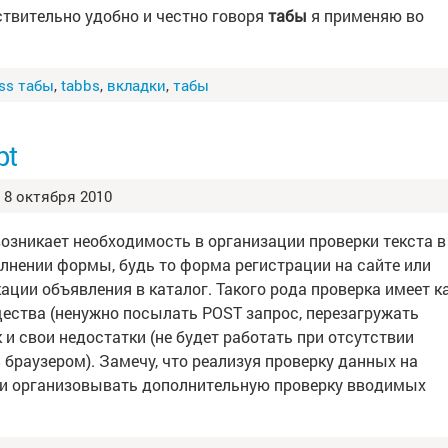
йствительно удобно и честно говоря
табы
я применяю во
ss табы
,
tabbs
,
вкладки
,
табы
pt
8 октября 2010
возникает необходимость в организации проверки текста в
олнении формы, будь то форма регистрации на сайте или
ации объявления в каталог. Такого рода проверка имеет к
ества (ненужно посылать POST запрос, перезагружать
к и свои недостатки (не будет работать при отсутствии
 браузером). Замечу, что реализуя проверку данных на
я и организовывать дополнительную проверку вводимых