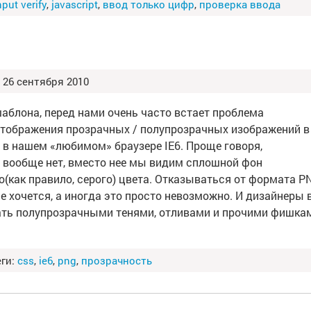
nput verify
,
javascript
,
ввод только цифр
,
проверка ввода
26 сентября 2010
шаблона, перед нами очень часто встает проблема
отображения прозрачных / полупрозрачных изображений в
 в нашем «любимом» браузере IE6. Проще говоря,
 вообще нет, вместо нее мы видим сплошной фон
о(как правило, серого) цвета. Отказываться от формата P
не хочется, а иногда это просто невозможно. И дизайнеры 
вать полупрозрачными тенями, отливами и прочими фишка
ги:
css
,
ie6
,
png
,
прозрачность