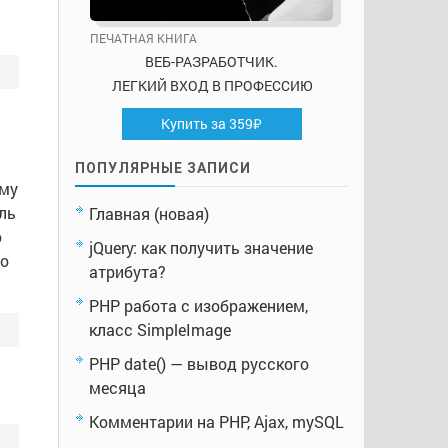
ПЕЧАТНАЯ КНИГА
ВЕБ-РАЗРАБОТЧИК.
ЛЕГКИЙ ВХОД В ПРОФЕССИЮ
Купить за 359₽
ПОПУЛЯРНЫЕ ЗАПИСИ
ему
ль
Главная (новая)
ю
jQuery: как получить значение
го
атрибута?
PHP работа с изображением,
класс SimpleImage
PHP date() — вывод русского
месяца
Комментарии на PHP, Ajax, mySQL