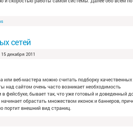
ю и скоростью работы самой системы. Далее обо всем по
ms
ых сетей
15 декабря 2011
а или веб-мастера можно считать подборку качественных
оты над сайтом очень часто возникает необходимость
 в фейсбуке, бывает так, что уже готовый и доведенный д
у начинает обрастать множеством иконок и баннеров, при
но портит внешний вид страниц.