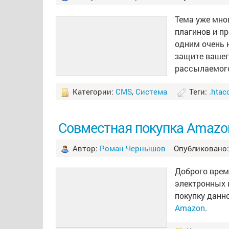
Тема уже мно
плагинов и пр
одним очень 
защите вашег
рассылаемо
Категории:
CMS
,
Система
Теги:
.htac
Совместная покупка Amazon
Автор:
Роман Чернышов
Опубликовано: 
Доброго врем
электронных к
покупку данн
Amazon
.