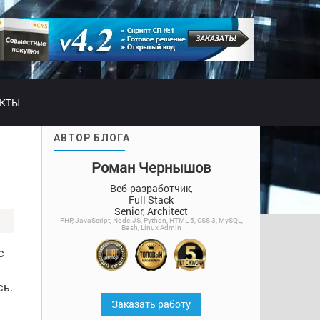
АКТЫ
АВТОР БЛОГА
Роман Чернышов
Веб-разработчик,
Full Stack
Senior, Architect
PHP, JavaScript, Node.JS, Python, HTML 5, CSS 3, MySQL,
Bash, Linux Admin
с
сь.
Заказать работу