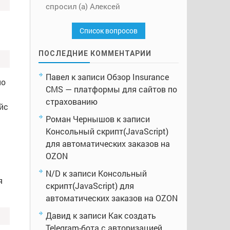
спросил (а) Алексей
Список вопросов
ПОСЛЕДНИЕ КОММЕНТАРИИ
Павел
к записи
Обзор Insurance
но
CMS — платформы для сайтов по
страхованию
йс
Роман Чернышов
к записи
Консольный скрипт(JavaScript)
для автоматических заказов на
OZON
N/D
к записи
Консольный
я
скрипт(JavaScript) для
автоматических заказов на OZON
Давид
к записи
Как создать
Telegram-бота с авторизацией