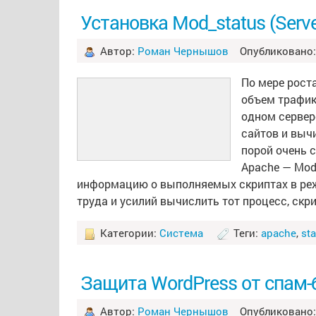
Установка Mod_status (Serve
Автор:
Роман Чернышов
Опубликовано: 
По мере роста
объем трафика
одном сервер
сайтов и выч
порой очень 
Apache — Mod_
информацию о выполняемых скриптах в реж
труда и усилий вычислить тот процесс, скр
Категории:
Система
Теги:
apache
,
st
Защита WordPress от спам-б
Автор:
Роман Чернышов
Опубликовано: 