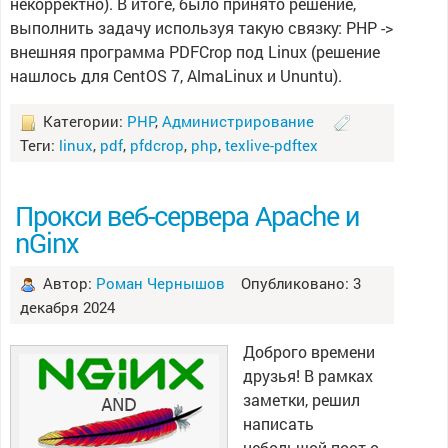
некорректно). В итоге, было принято решение,
выполнить задачу используя такую связку: PHP ->
внешняя программа PDFCrop под Linux (решение
нашлось для CentOS 7, AlmaLinux и Ununtu).
Категории:
PHP
,
Администрирование
Теги:
linux
,
pdf
,
pfdcrop
,
php
,
texlive-pdftex
Прокси веб-сервера Apache и
nGinx
Автор:
Роман Чернышов
Опубликовано: 3
декабря 2024
Доброго времени
друзья! В рамках
заметки, решил
написать
небольшой пост о