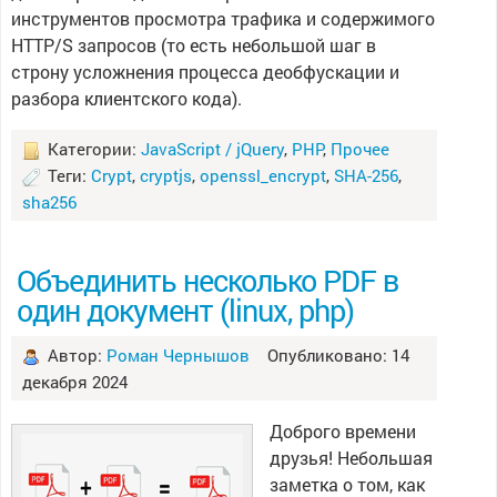
инструментов просмотра трафика и содержимого
HTTP/S запросов (то есть небольшой шаг в
строну усложнения процесса деобфускации и
разбора клиентского кода).
Категории:
JavaScript / jQuery
,
PHP
,
Прочее
Теги:
Crypt
,
cryptjs
,
openssl_encrypt
,
SHA-256
,
sha256
Объединить несколько PDF в
один документ (linux, php)
Автор:
Роман Чернышов
Опубликовано: 14
декабря 2024
Доброго времени
друзья! Небольшая
заметка о том, как