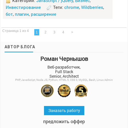
Категории:
JavaScript / jQuery
,
Бизнес
,
Инвестирование
Теги:
chrome
,
Wildberries
,
бот
,
плагин
,
расширение
Страница 1 из 4
1
2
3
4
>
АВТОР БЛОГА
Роман Чернышов
Веб-разработчик,
Full Stack
Senior, Architect
PHP, JavaScript, Node.JS, Python, HTML 5, CSS 3, MySQL, Bash, Linux Admin
Заказать работу
предложить оффер