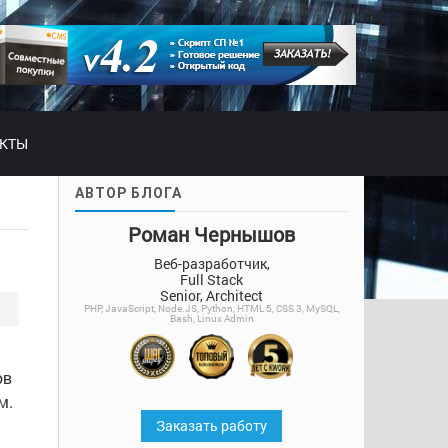
АКТЫ
АВТОР БЛОГА
Роман Чернышов
Веб-разработчик,
Full Stack
Senior, Architect
PHP, JavaScript, Node.JS, Python, HTML 5, CSS 3, MySQL,
Bash, Linux Admin
ов
м.
Заказать работу