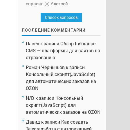
спросил (а) Алексей
Список вопросов
ПОСЛЕДНИЕ КОММЕНТАРИИ
Павел
к записи
Обзор Insurance
CMS — платформы для сайтов по
страхованию
Роман Чернышов
к записи
Консольный скрипт(JavaScript)
для автоматических заказов на
OZON
N/D
к записи
Консольный
скрипт(JavaScript) для
автоматических заказов на OZON
Давид
к записи
Как создать
Telegram-бота с авторизацией