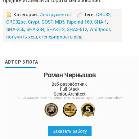
предпочитаемый алгоритм хеширования.
Категории:
Инструменты
Теги:
CRC32
,
CRC32be
,
Crypt
,
GOST
,
MD5
,
Ripemd-160
,
SHA-1
,
SHA-256
,
SHA-384
,
SHA-512
,
SHA3-512
,
Whirlpool
,
получить хеш
,
сгенерировать хеш
АВТОР БЛОГА
Роман Чернышов
Веб-разработчик,
Full Stack
Senior, Architect
PHP, JavaScript, Node.JS, Python, HTML 5, CSS 3, MySQL, Bash, Linux Admin
Заказать работу