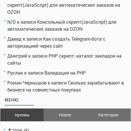
скрипт(JavaScript) для автоматических заказов на
OZON
N/D
к записи
Консольный скрипт(JavaScript) для
автоматических заказов на OZON
Давид
к записи
Как создать Telegram-бота с
авторизацией через сайт
Дмитрий
к записи
PHP скрипт: каталог закладок на
сайты
Руслан
к записи
Валидация на PHP
Роман Чернышов
к записи
Сколько зарабатывают в
бизнесе на совместных покупках
МЕНЮ
Архивы
Новое
Категории
2026
(5)