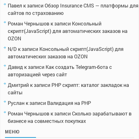
Павел
к записи
Обзор Insurance CMS — платформы для
сайтов по страхованию
Роман Чернышов
к записи
Консольный
скрипт(JavaScript) для автоматических заказов на
OZON
N/D
к записи
Консольный скрипт(JavaScript) для
автоматических заказов на OZON
Давид
к записи
Как создать Telegram-бота с
авторизацией через сайт
Дмитрий
к записи
PHP скрипт: каталог закладок на
сайты
Руслан
к записи
Валидация на PHP
Роман Чернышов
к записи
Сколько зарабатывают в
бизнесе на совместных покупках
МЕНЮ