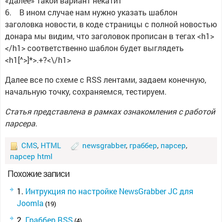
«далее» такой вариант некатит
6. В ином случае нам нужно указать шаблон
заголовка новости, в коде страницы с полной новостью
донара мы видим, что заголовок прописан в тегах <h1>
</h1> соответственно шаблон будет выглядеть
<h1[^>]*>.+?<\/h1>
Далее все по схеме с RSS лентами, задаем конечную,
начальную точку, сохраняемся, тестируем.
Статья представлена в рамках ознакомления с работой
парсера.
CMS
,
HTML
newsgrabber
,
граббер
,
парсер
,
парсер html
Похожие записи
Интрукция по настройке NewsGrabber JC для
Joomla
(19)
Граббер RSS
(4)