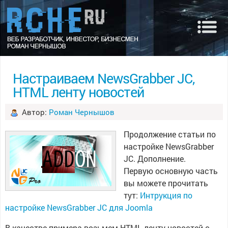
Настраиваем NewsGrabber JC,
HTML ленту новостей
Автор:
Роман Чернышов
Продолжение статьи по
настройке NewsGrabber
JC. Дополнение.
Первую основную часть
вы можете прочитать
тут:
Интрукция по
настройке NewsGrabber JC для Joomla
В качестве примера возьмем HTML ленту новостей с