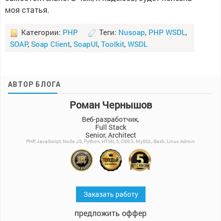
моя статья.
Категории:
PHP
Теги:
Nusoap
,
PHP WSDL
,
SOAP
,
Soap Client
,
SoapUI
,
Toolkit
,
WSDL
АВТОР БЛОГА
Роман Чернышов
Веб-разработчик,
Full Stack
Senior, Architect
PHP, JavaScript, Node.JS, Python, HTML 5, CSS 3, MySQL, Bash, Linux Admin
Заказать работу
предложить оффер