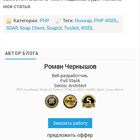
моя статья.
Категории:
PHP
Теги:
Nusoap
,
PHP WSDL
,
SOAP
,
Soap Client
,
SoapUI
,
Toolkit
,
WSDL
АВТОР БЛОГА
Роман Чернышов
Веб-разработчик,
Full Stack
Senior, Architect
PHP, JavaScript, Node.JS, Python, HTML 5, CSS 3, MySQL, Bash, Linux Admin
Заказать работу
предложить оффер